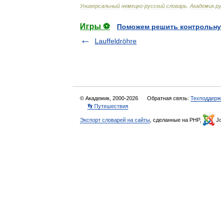
Универсальный
немецко
-
русский
словарь
.
Академик
.
ру
Игры ⚽
Поможем решить контрольну
Lauffeldröhre
© Академик, 2000-2026
Обратная связь:
Техподдерж
👣 Путешествия
Экспорт словарей на сайты
, сделанные на PHP,
Jo