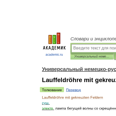
Словари и энциклоп
academic.ru
Универсальный немецко-русский словарь
Универсальный немецко-рус
Lauffeldröhre mit gekreu
Толкование
Перевод
Lauffeldröhre
mit
gekreuzten
Feldern
сущ
.
электр
.
лампа
бегущей
волны
со
скрещён