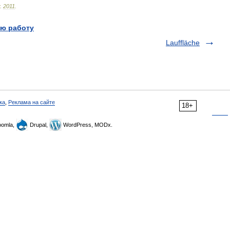
.
2011
.
ю работу
Lauffläche
ка
,
Реклама на сайте
18+
omla,
Drupal,
WordPress, MODx.