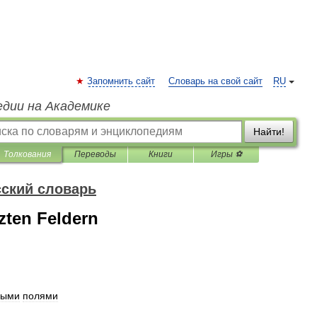
Запомнить сайт
Словарь на свой сайт
RU
едии на Академике
Найти!
Толкования
Переводы
Книги
Игры ⚽
ский словарь
zten Feldern
ными
полями